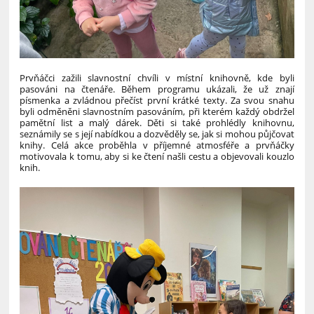
Prvňáčci zažili slavnostní chvíli v místní knihovně, kde byli
pasováni na čtenáře. Během programu ukázali, že už znají
písmenka a zvládnou přečíst první krátké texty. Za svou snahu
byli odměněni slavnostním pasováním, při kterém každý obdržel
pamětní list a malý dárek.
Děti si také prohlédly knihovnu,
seznámily se s její nabídkou a dozvěděly se, jak si mohou půjčovat
knihy. Celá akce proběhla v příjemné atmosféře a prvňáčky
motivovala k tomu, aby si ke čtení našli cestu a objevovali kouzlo
knih.