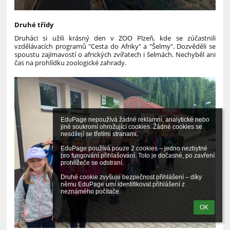
Druhé třídy
Druháci si užili krásný den v ZOO Plzeň, kde se zúčastnili
vzdělávacích programů "Cesta do Afriky" a "Šelmy". Dozvěděli se
spoustu zajímavostí o afrických zvířatech i šelmách. Nechyběl ani
čas na prohlídku zoologické zahrady.
EduPage nepoužívá žádné reklamní, analytické nebo 
jiné soukromí ohrožující cookies. Žádné cookies se 
nesdílejí se třetími stranami.

EduPage používá pouze 2 cookies – jedno nezbytné 
pro fungování přihlašování. Toto je dočasné, po zavření 
prohlížeče se odstraní.

Druhé cookie zvyšuje bezpečnost přihlášení – díky 
němu EduPage umí identifikovat přihlášení z 
neznámého počítače.
OK