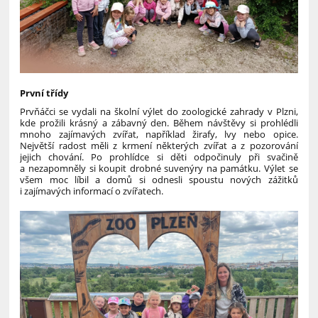
První třídy
Prvňáčci se vydali na školní výlet do zoologické zahrady v Plzni,
kde prožili krásný a zábavný den. Během návštěvy si prohlédli
mnoho zajímavých zvířat, například žirafy, lvy nebo opice.
Největší radost měli z krmení některých zvířat a z pozorování
jejich chování. Po prohlídce si děti odpočinuly při svačině
a nezapomněly si koupit drobné suvenýry na památku. Výlet se
všem moc líbil a domů si odnesli spoustu nových zážitků
i zajímavých informací o zvířatech.