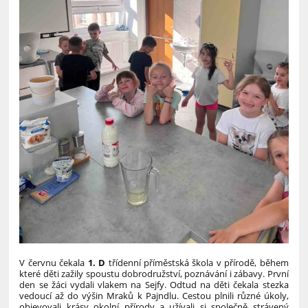
V červnu čekala
1. D
třídenní příměstská škola v přírodě, během
které děti zažily spoustu dobrodružství, poznávání i zábavy.
První
den se žáci vydali vlakem na Sejfy. Odtud na děti čekala stezka
vedoucí až do výšin Mraků k Pajndlu. Cestou plnili různé úkoly,
objevovali krásy okolní přírody a užívali si společně strávený