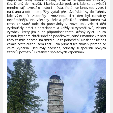
čas.
Druhý den navštívili karlovarské podzemí, kde se dozvěděli
mnoho zajímavostí o historii města. Poté se lanovkou vyvezli
na Dianu a odtud se pěšky vydali přes lázeňské lesy do Tuhnic,
kde výlet děti zakončily zmrzlinou.
Třetí den byl turisticky
nejnáročnější. Na všechny čekala přibližně sedmikilometrová
trasa ze Staré Role do porcelánky v Nové Roli. Zde si děti
vyzkoušely práci s porcelánem a každý si vytvořil svůj vlastní
výrobek, který jim bude připomínat tento krásný výlet. Touto
cestou bychom chtěli srdečně poděkovat jedné z maminek z naší
třídy za milé pozvání na zmrzlinu a za pohoštění. Následně už nás
čekala cesta autobusem zpět.
Celá příměstská škola v přírodě se
velmi vydařila. Děti byly nadšené, odnesly si spoustu nových
zážitků, poznatků i krásných společných vzpomínek.