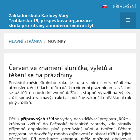
PŘIHLÁŠENÍ
Základní škola Karlovy Vary
Truhlářská 19, příspěvková organizace
škola pro zdravý a moderní životní styl
HLAVNÍ STRÁNKA
/
NOVINKY
Novinky
Červen ve znamení sluníčka, výletů a
těšení se na prázdniny
Poslední měsíc školního roku je tu a s ním i nezaměnitelná
atmosféra. Ve třídách to čím dál tím víc voní prázdninami a všichni
se už těší na poslední zvonění. Žáci I. stupně vyrazili na výlety,
zažili spoustu zajímavých akcí a společně zakončili další školní rok
plný zážitků.
Děti z
přípravných tříd
se vydaly na vzdělávací program „Růže –
královna květin“ do Bečovské botanické zahrady, kde strávily
příjemné dopoledne plné poznávání, vůní a tvoření. Během
programu se dozvěděly mnoho zajímavostí o historii růží i o jejich
pěstování. Při procházce zahradou měly možnost obdivovat