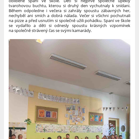
oblíbené spaní ve škole. Děti si nejprve společně upekly
tvarohovou buchtu, kterou si druhý den vychutnaly k snídani.
Během odpoledne i večera si zahrály spoustu zábavných her,
nechyběl ani smích a dobrá nálada. Večer si všichni pochutnali
na pizze a před usnutím si společně užili pohádku.
Spaní ve škole
se vydařilo a děti si odnesly spoustu krásných vzpomínek
na společně strávený čas se svými kamarády.