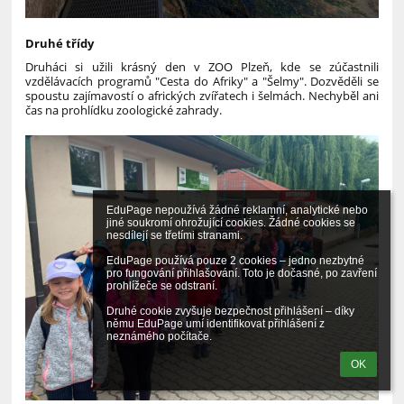
Druhé třídy
Druháci si užili krásný den v ZOO Plzeň, kde se zúčastnili
vzdělávacích programů "Cesta do Afriky" a "Šelmy". Dozvěděli se
spoustu zajímavostí o afrických zvířatech i šelmách. Nechyběl ani
čas na prohlídku zoologické zahrady.
EduPage nepoužívá žádné reklamní, analytické nebo 
jiné soukromí ohrožující cookies. Žádné cookies se 
nesdílejí se třetími stranami.

EduPage používá pouze 2 cookies – jedno nezbytné 
pro fungování přihlašování. Toto je dočasné, po zavření 
prohlížeče se odstraní.

Druhé cookie zvyšuje bezpečnost přihlášení – díky 
němu EduPage umí identifikovat přihlášení z 
neznámého počítače.
OK