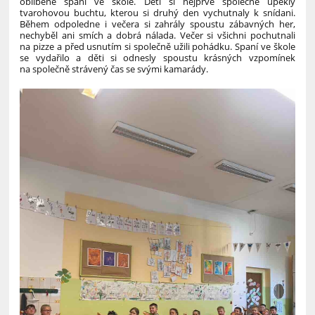
oblíbené spaní ve škole. Děti si nejprve společně upekly
tvarohovou buchtu, kterou si druhý den vychutnaly k snídani.
Během odpoledne i večera si zahrály spoustu zábavných her,
nechyběl ani smích a dobrá nálada. Večer si všichni pochutnali
na pizze a před usnutím si společně užili pohádku.
Spaní ve škole
se vydařilo a děti si odnesly spoustu krásných vzpomínek
na společně strávený čas se svými kamarády.