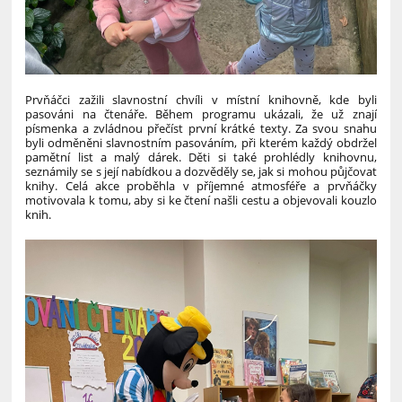
Prvňáčci zažili slavnostní chvíli v místní knihovně, kde byli
pasováni na čtenáře. Během programu ukázali, že už znají
písmenka a zvládnou přečíst první krátké texty. Za svou snahu
byli odměněni slavnostním pasováním, při kterém každý obdržel
pamětní list a malý dárek.
Děti si také prohlédly knihovnu,
seznámily se s její nabídkou a dozvěděly se, jak si mohou půjčovat
knihy. Celá akce proběhla v příjemné atmosféře a prvňáčky
motivovala k tomu, aby si ke čtení našli cestu a objevovali kouzlo
knih.