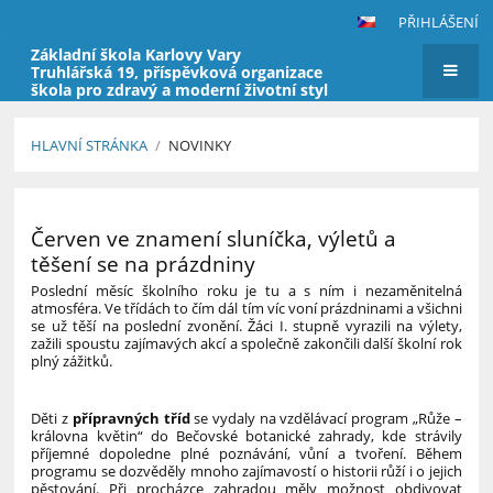
PŘIHLÁŠENÍ
Základní škola Karlovy Vary
Truhlářská 19, příspěvková organizace
škola pro zdravý a moderní životní styl
HLAVNÍ STRÁNKA
/
NOVINKY
Novinky
Červen ve znamení sluníčka, výletů a
těšení se na prázdniny
Poslední měsíc školního roku je tu a s ním i nezaměnitelná
atmosféra. Ve třídách to čím dál tím víc voní prázdninami a všichni
se už těší na poslední zvonění. Žáci I. stupně vyrazili na výlety,
zažili spoustu zajímavých akcí a společně zakončili další školní rok
plný zážitků.
Děti z
přípravných tříd
se vydaly na vzdělávací program „Růže –
královna květin“ do Bečovské botanické zahrady, kde strávily
příjemné dopoledne plné poznávání, vůní a tvoření. Během
programu se dozvěděly mnoho zajímavostí o historii růží i o jejich
pěstování. Při procházce zahradou měly možnost obdivovat