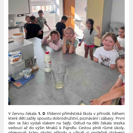
V červnu čekala
1. D
třídenní příměstská škola v přírodě, během
které děti zažily spoustu dobrodružství, poznávání i zábavy.
První
den se žáci vydali vlakem na Sejfy. Odtud na děti čekala stezka
vedoucí až do výšin Mraků k Pajndlu. Cestou plnili různé úkoly,
objevovali krásy okolní přírody a užívali si společně strávený