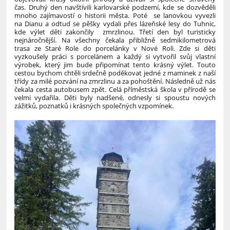
čas.
Druhý den navštívili karlovarské podzemí, kde se dozvěděli
mnoho zajímavostí o historii města. Poté se lanovkou vyvezli
na Dianu a odtud se pěšky vydali přes lázeňské lesy do Tuhnic,
kde výlet děti zakončily zmrzlinou.
Třetí den byl turisticky
nejnáročnější. Na všechny čekala přibližně sedmikilometrová
trasa ze Staré Role do porcelánky v Nové Roli. Zde si děti
vyzkoušely práci s porcelánem a každý si vytvořil svůj vlastní
výrobek, který jim bude připomínat tento krásný výlet. Touto
cestou bychom chtěli srdečně poděkovat jedné z maminek z naší
třídy za milé pozvání na zmrzlinu a za pohoštění. Následně už nás
čekala cesta autobusem zpět.
Celá příměstská škola v přírodě se
velmi vydařila. Děti byly nadšené, odnesly si spoustu nových
zážitků, poznatků i krásných společných vzpomínek.