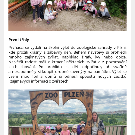
První třídy
Prvňáčci se vydali na školní výlet do zoologické zahrady v Plzni,
kde prožili krásný a zábavný den. Během návštěvy si prohlédli
mnoho zajímavých zvířat, například žirafy, lvy nebo opice.
Největší radost měli z krmení některých zvířat a z pozorování
jejich chování. Po prohlídce si děti odpočinuly při svačině
a nezapomněly si koupit drobné suvenýry na památku. Výlet se
všem moc líbil a domů si odnesli spoustu nových zážitků
i zajímavých informací o zvířatech.