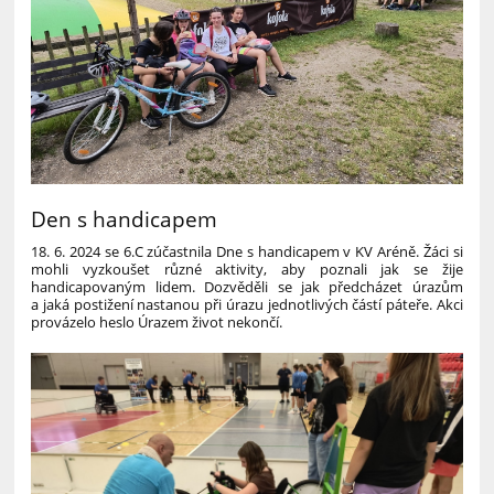
Den s handicapem
18. 6. 2024 se 6.C zúčastnila Dne s handicapem v KV Aréně. Žáci si
mohli vyzkoušet různé aktivity, aby poznali jak se žije
handicapovaným lidem. Dozvěděli se jak předcházet úrazům
a jaká postižení nastanou při úrazu jednotlivých částí páteře. Akci
provázelo heslo Úrazem život nekončí.