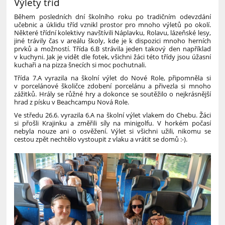
Výlety tříd
Během posledních dní školního roku po tradičním odevzdání
učebnic a úklidu tříd vznikl prostor pro mnoho výletů po okolí.
Některé třídní kolektivy navštívili Náplavku, Rolavu, lázeňské lesy,
jiné trávily čas v areálu školy, kde je k dispozici mnoho herních
prvků a možností. Třída 6.B strávila jeden takový den například
v kuchyni. Jak je vidět dle fotek, všichni žáci této třídy jsou úžasní
kuchaři a na pizza šnecích si moc pochutnali.
Třída 7.A vyrazila na školní výlet do Nové Role, připomněla si
v porcelánové školičce zdobení porcelánu a přivezla si mnoho
zážitků. Hrály se růžné hry a dokonce se soutěžilo o nejkrásnější
hrad z písku v Beachcampu Nová Role.
Ve středu 26.6. vyrazila 6.A na školní výlet vlakem do Chebu. Žáci
si přošli Krajinku a změřili síly na minigolfu. V horkém počasí
nebyla nouze ani o osvěžení. Výlet si všichni užili, nikomu se
cestou zpět nechtělo vystoupit z vlaku a vrátit se domů :-).