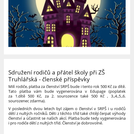
Sdružení rodičů a přátel školy při ZŠ
Truhlářská - členské příspěvky
Milí rodiče, platba za členství SRPŠ bude i tento rok 500 Kč za dítě.
Tato platba vám bude vygenerována v Edupage (poplatek
za 1.dítě 500 Kč, za 2. sourozence také 500 Kč , 3.,4.,5.,6.
sourozenec zdarma).
V posledních dvou letech byl zájem o členství v SRPŠ i u rodičů
dětí z nultých ročníků. Děti z těchto tříd také chtějí čerpat výhody
členství a účastnit se našich akcí. Platba bude tedy vygenerována
i pro rodiče dětí z nultých tříd. Členství je dobrovolné.