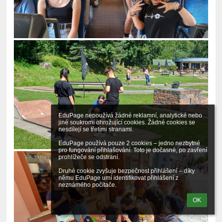
EduPage nepoužívá žádné reklamní, analytické nebo 
jiné soukromí ohrožující cookies. Žádné cookies se 
nesdílejí se třetími stranami.

EduPage používá pouze 2 cookies – jedno nezbytné 
pro fungování přihlašování. Toto je dočasné, po zavření 
prohlížeče se odstraní.

Druhé cookie zvyšuje bezpečnost přihlášení – díky 
němu EduPage umí identifikovat přihlášení z 
neznámého počítače.
OK