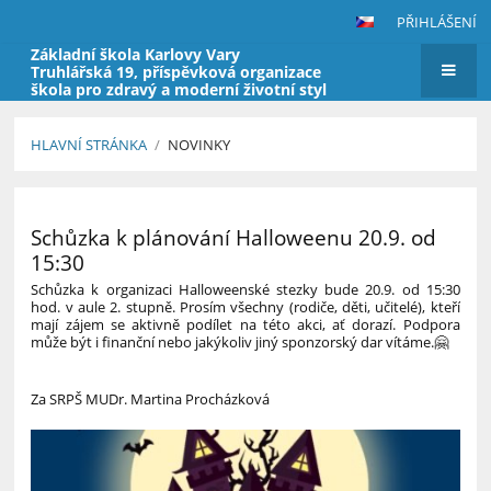
PŘIHLÁŠENÍ
Základní škola Karlovy Vary
Truhlářská 19, příspěvková organizace
škola pro zdravý a moderní životní styl
HLAVNÍ STRÁNKA
/
NOVINKY
Novinky
Schůzka k plánování Halloweenu 20.9. od
15:30
Schůzka k organizaci Halloweenské stezky bude 20.9. od 15:30
hod. v aule 2. stupně. Prosím všechny (rodiče, děti, učitelé), kteří
mají zájem se aktivně podílet na této akci, ať dorazí. Podpora
může být i finanční nebo jakýkoliv jiný sponzorský dar vítáme.🤗
Za SRPŠ MUDr. Martina Procházková