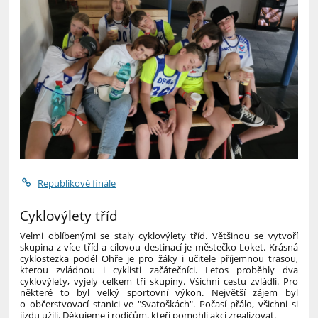
Republikové finále
Cyklovýlety tříd
Velmi oblíbenými se staly cyklovýlety tříd. Většinou se vytvoří
skupina z více tříd a cílovou destinací je městečko Loket. Krásná
cyklostezka podél Ohře je pro žáky i učitele příjemnou trasou,
kterou zvládnou i cyklisti začátečníci. Letos proběhly dva
cyklovýlety, vyjely celkem tři skupiny. Všichni cestu zvládli. Pro
některé to byl velký sportovní výkon. Největší zájem byl
o občerstvovací stanici ve "Svatoškách". Počasí přálo, všichni si
jízdu užili. Děkujeme i rodičům, kteří pomohli akci zrealizovat.