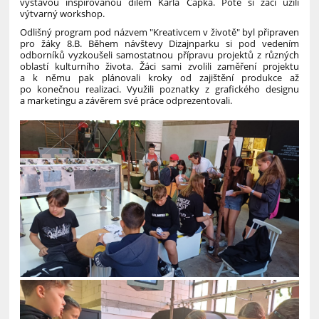
výstavou inspirovanou dílem Karla Čapka. Poté si žáci užili
výtvarný workshop.
Odlišný program pod názvem "Kreativcem v životě" byl připraven
pro žáky 8.B. Během návštevy Dizajnparku si pod vedením
odborníků vyzkoušeli samostatnou přípravu projektů z různých
oblastí kulturního života. Žáci sami zvolili zaměření projektu
a k němu pak plánovali kroky od zajištění produkce až
po konečnou realizaci. Využili poznatky z grafického designu
a marketingu a závěrem své práce odprezentovali.