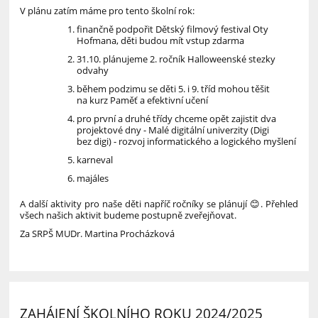
V plánu zatím máme pro tento školní rok:
finančně podpořit Dětský filmový festival Oty
Hofmana, děti budou mít vstup zdarma
31.10. plánujeme 2. ročník Halloweenské stezky
odvahy
během podzimu se děti 5. i 9. tříd mohou těšit
na kurz Paměť a efektivní učení
pro první a druhé třídy chceme opět zajistit dva
projektové dny - Malé digitální univerzity (Digi
bez digi) - rozvoj informatického a logického myšlení
karneval
majáles
A další aktivity pro naše děti napříč ročníky se plánují 😊. Přehled
všech našich aktivit budeme postupně zveřejňovat.
Za SRPŠ MUDr. Martina Procházková
ZAHÁJENÍ ŠKOLNÍHO ROKU 2024/2025