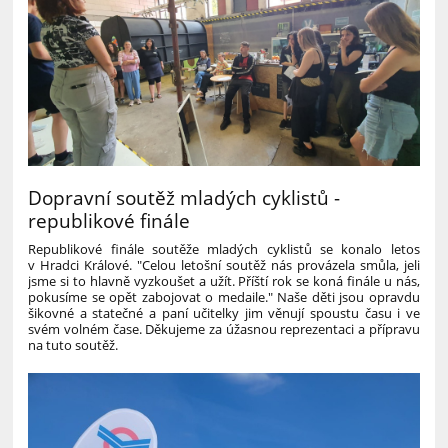
Dopravní soutěž mladých cyklistů -
republikové finále
Republikové finále soutěže mladých cyklistů se konalo letos
v Hradci Králové. "Celou letošní soutěž nás provázela smůla, jeli
jsme si to hlavně vyzkoušet a užít. Příští rok se koná finále u nás,
pokusíme se opět zabojovat o medaile." Naše děti jsou opravdu
šikovné a statečné a paní učitelky jim věnují spoustu času i ve
svém volném čase. Děkujeme za úžasnou reprezentaci a přípravu
na tuto soutěž.