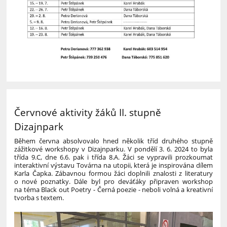
Červnové aktivity žáků II. stupně
Dizajnpark
Během června absolvovalo hned několik tříd druhého stupně
zážitkové workshopy v Dizajnparku. V pondělí 3. 6. 2024 to byla
třída 9.C, dne 6.6. pak i třída 8.A. Žáci se vypravili prozkoumat
interaktivní výstavu Továrna na utopii, která je inspirována dílem
Karla Čapka. Zábavnou formou žáci doplnili znalosti z literatury
o nové poznatky. Dále byl pro deváťáky připraven workshop
na téma Black out Poetry - Černá poezie - neboli volná a kreativní
tvorba s textem.