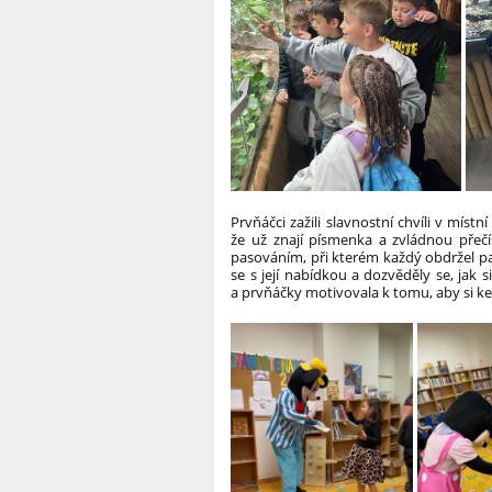
Prvňáčci zažili slavnostní chvíli v mís
že už znají písmenka a zvládnou přeč
pasováním, při kterém každý obdržel pa
se s její nabídkou a dozvěděly se, jak
a prvňáčky motivovala k tomu, aby si ke 