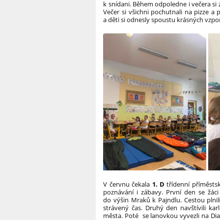
k snídani. Během odpoledne i večera si
Večer si všichni pochutnali na pizze a
a děti si odnesly spoustu krásných vzp
V červnu čekala
1. D
třídenní příměstsk
poznávání i zábavy.
První den se žáci
do výšin Mraků k Pajndlu. Cestou plnili
strávený čas.
Druhý den navštívili kar
města. Poté se lanovkou vyvezli na Dia