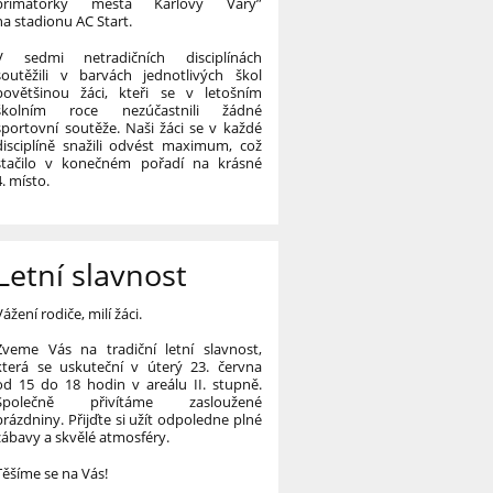
primátorky města Karlovy Vary”
na stadionu AC Start.
V sedmi netradičních disciplínách
soutěžili v barvách jednotlivých škol
povětšinou žáci, kteři se v letošním
školním roce nezúčastnili žádné
sportovní soutěže. Naši žáci se v každé
disciplíně snažili odvést maximum, což
stačilo v konečném pořadí na krásné
4. místo.
Letní slavnost
Vážení rodiče, milí žáci.
Zveme Vás na tradiční letní slavnost,
která se uskuteční v úterý 23. června
od 15 do 18 hodin v areálu II. stupně.
Společně přivítáme zasloužené
prázdniny. Přijďte si užít odpoledne plné
zábavy a skvělé atmosféry.
Těšíme se na Vás!