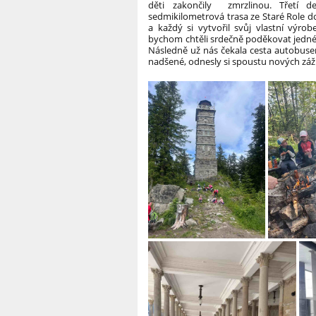
děti zakončily zmrzlinou.
Třetí d
sedmikilometrová trasa ze Staré Role do
a každý si vytvořil svůj vlastní výro
bychom chtěli srdečně poděkovat jedné 
Následně už nás čekala cesta autobus
nadšené, odnesly si spoustu nových záž