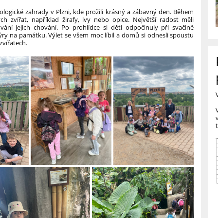
oologické zahrady v Plzni, kde prožili krásný a zábavný den. Během
h zvířat, například žirafy, lvy nebo opice. Největší radost měli
ání jejich chování. Po prohlídce si děti odpočinuly při svačině
ry na památku. Výlet se všem moc líbil a domů si odnesli spoustu
zvířatech.