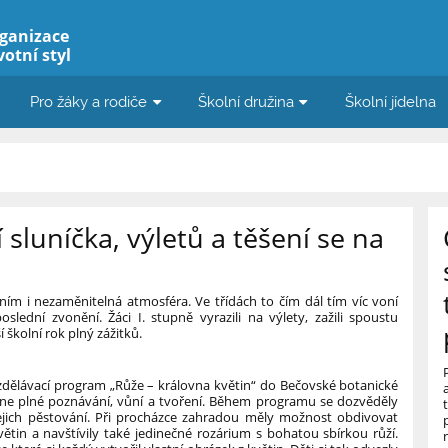
rganizace
votní styl
Pro žáky a rodiče
Školní družina
Školní jídelna
sluníčka, výletů a těšení se na
 ním i nezaměnitelná atmosféra. Ve třídách to čím dál tím víc voní
slední zvonění. Žáci I. stupně vyrazili na výlety, zažili spoustu
í školní rok plný zážitků.
zdělávací program „Růže – královna květin“ do Bečovské botanické
dne plné poznávání, vůní a tvoření. Během programu se dozvěděly
 jejich pěstování. Při procházce zahradou měly možnost obdivovat
tin a navštívily také jedinečné rozárium s bohatou sbírkou růží.