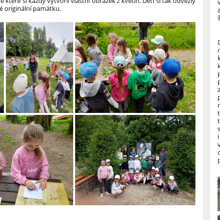
e které si každý vytvořil vlastní obrázek z květin. Děti si tak odvezly
é originální památku.