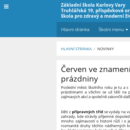
Základní škola Karlovy Vary
Truhlářská 19, příspěvková o
škola pro zdravý a moderní ži
Hlavní stránka
Školní menu
HLAVNÍ STRÁNKA
/
NOVINKY
Novinky
Červen ve znamení 
prázdniny
Poslední měsíc školního roku je tu a s
prázdninami a všichni se už těší na po
zajímavých akcí a společně zakončili dalš
Děti z
přípravných tříd
se vydaly na v
zahrady, kde strávily příjemné dopole
mnoho zajímavostí o historii růží i o
rozmanité druhy těchto nádherných kvě