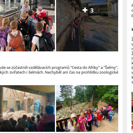
3
 kde se zúčastnili vzdělávacích programů "Cesta do Afriky" a "Šelmy".
ckých zvířatech i šelmách. Nechyběl ani čas na prohlídku zoologické