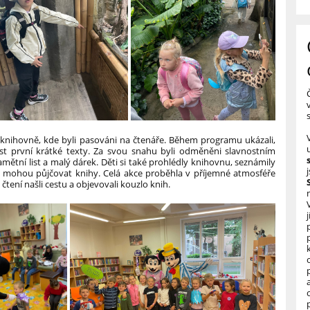
tní knihovně, kde byli pasováni na čtenáře. Během programu ukázali,
íst první krátké texty. Za svou snahu byli odměněni slavnostním
mětní list a malý dárek.
Děti si také prohlédly knihovnu, seznámily
 si mohou půjčovat knihy. Celá akce proběhla v příjemné atmosféře
čtení našli cestu a objevovali kouzlo knih.