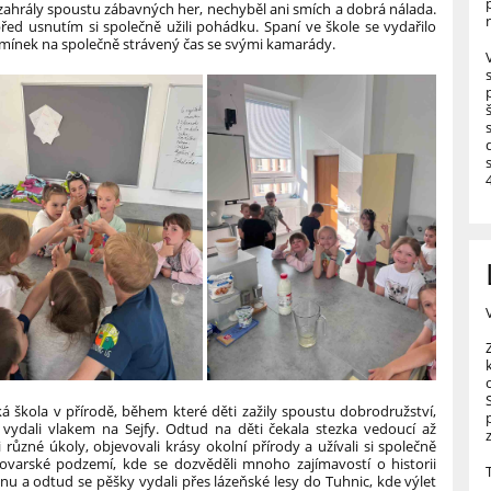
 zahrály spoustu zábavných her, nechyběl ani smích a dobrá nálada.
 před usnutím si společně užili pohádku.
Spaní ve škole se vydařilo
omínek na společně strávený čas se svými kamarády.
á škola v přírodě, během které děti zažily spoustu dobrodružství,
 vydali vlakem na Sejfy. Odtud na děti čekala stezka vedoucí až
 různé úkoly, objevovali krásy okolní přírody a užívali si společně
lovarské podzemí, kde se dozvěděli mnoho zajímavostí o historii
nu a odtud se pěšky vydali přes lázeňské lesy do Tuhnic, kde výlet