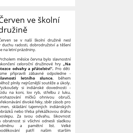
Červen ve školní
družině
Červen se v naší školní družině nesl
v duchu radosti, dobrodružství a těšení
se na letní prázdniny.
Vrcholem měsíce června bylo slavnostní
ukončení celoroční družinové hry
„Na
stezce odvahy a přátelství“.
Pro děti
jsme připravili zábavné odpoledne -
Slavnosti letního slunce
, během
něhož plnily nejrůznější soutěže a úkoly.
Vyzkoušely si indiánské dovednosti -
jízdu na koni, lov ryb, střelbu z luku,
prohazování míčků ohnivou obručí,
překonávání divoké řeky, sběr zásob pro
kmen, skládání tajemných indiánských
obrázků nebo třeba překážkovou dráhu
poslepu. Za svou odvahu, šikovnost
a obratnost si všichni odnesli sladkou
odměnu a pamětní list.
Velké
poděkování patří našim starším