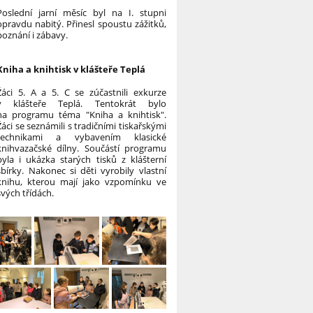
Poslední jarní měsíc byl na I. stupni
opravdu nabitý. Přinesl spoustu zážitků,
poznání i zábavy.
Kniha a knihtisk v klášteře Teplá
Žáci 5. A a 5. C se zúčastnili exkurze
v klášteře Teplá. Tentokrát bylo
na programu téma "Kniha a knihtisk".
Žáci se seznámili s tradičními tiskařskými
technikami a vybavením klasické
knihvazačské dílny. Součástí programu
byla i ukázka starých tisků z klášterní
sbírky. Nakonec si děti vyrobily vlastní
knihu, kterou mají jako vzpomínku ve
svých třídách.