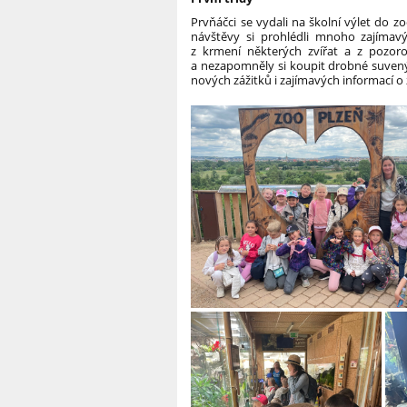
Prvňáčci se vydali na školní výlet do z
návštěvy si prohlédli mnoho zajímavýc
z krmení některých zvířat a z pozorov
a nezapomněly si koupit drobné suvený
nových zážitků i zajímavých informací o 