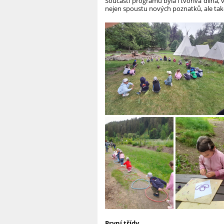
Součástí programu byla i tvořivá dílna, v
nejen spoustu nových poznatků, ale tak
První třídy