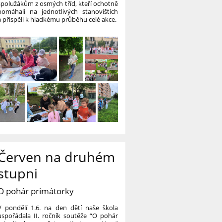
spolužákům z osmých tříd, kteří ochotně
pomáhali na jednotlivých stanovištích
a přispěli k hladkému průběhu celé akce.
Červen na druhém
stupni
O pohár primátorky
V pondělí 1.6. na den dětí naše škola
uspořádala II. ročník soutěže “O pohár