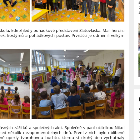
kolu, kde zhlédly pohádkové představení Zlatovláska. Malí herci si
niček, kostýmů a pohádkových postav. Prvňáčci je odměnili velkým
ásných zážitků a společných akcí. Společně s paní učitelkou Nikol
 hned několik nezapomenutelných dnů.
První z nich bylo oblíbené
ečně upekly tvarohovou buchtu, kterou si druhý den vychutnaly