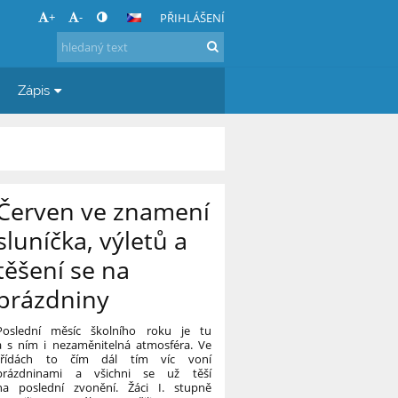
+
-
PŘIHLÁŠENÍ
Zápis
Červen ve znamení
sluníčka, výletů a
těšení se na
prázdniny
Poslední měsíc školního roku je tu
a s ním i nezaměnitelná atmosféra. Ve
třídách to čím dál tím víc voní
prázdninami a všichni se už těší
na poslední zvonění. Žáci I. stupně