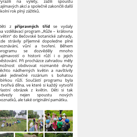
vyrazili na výlety, zažili spoustu
zajímavých akcí a společně zakončili další
školní rok plný zážitků.
Děti z
přípravných tříd
se vydaly
na vzdělávací program „Růže – královna
květin“ do Bečovské botanické zahrady,
kde strávily příjemné dopoledne plné
poznávání, vůní a tvoření. Během
programu se dozvěděly mnoho
zajímavostí o historii růží i o jejich
pěstování. Při procházce zahradou měly
možnost obdivovat rozmanité druhy
těchto nádherných květin a navštívily
také jedinečné rozárium s bohatou
sbírkou růží. Součástí programu byla
i tvořivá dílna, ve které si každý vytvořil
vlastní obrázek z květin. Děti si tak
odvezly nejen spoustu nových
poznatků, ale také originální památku.