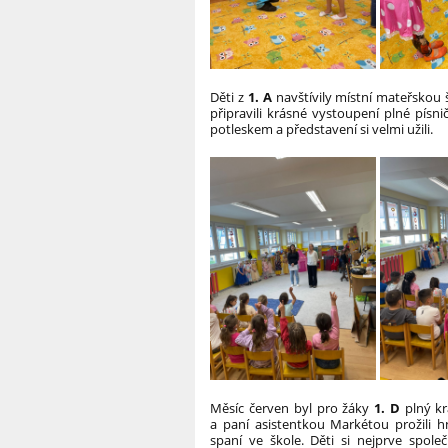
Děti z
1. A
navštívily místní mateřskou š
připravili krásné vystoupení plné pís
potleskem a představení si velmi užili.
Měsíc červen byl pro žáky
1. D
plný kr
a paní asistentkou Markétou prožili
spaní ve škole. Děti si nejprve spol