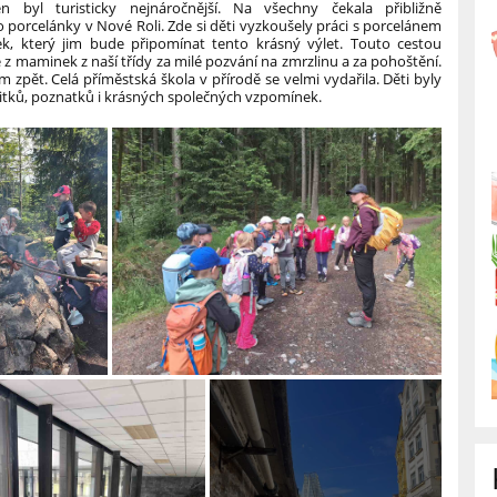
en byl turisticky nejnáročnější. Na všechny čekala přibližně
 porcelánky v Nové Roli. Zde si děti vyzkoušely práci s porcelánem
bek, který jim bude připomínat tento krásný výlet. Touto cestou
z maminek z naší třídy za milé pozvání na zmrzlinu a za pohoštění.
em zpět.
Celá příměstská škola v přírodě se velmi vydařila. Děti byly
itků, poznatků i krásných společných vzpomínek.